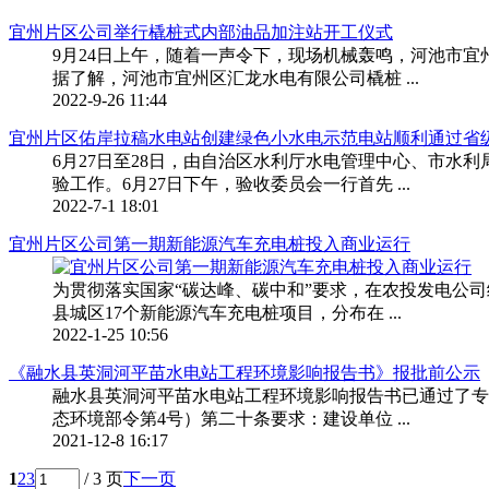
宜州片区公司举行橇桩式内部油品加注站开工仪式
9月24日上午，随着一声令下，现场机械轰鸣，河池市
据了解，河池市宜州区汇龙水电有限公司橇桩 ...
2022-9-26 11:44
宜州片区佑岸拉稿水电站创建绿色小水电示范电站顺利通过省
6月27日至28日，由自治区水利厅水电管理中心、市
验工作。6月27日下午，验收委员会一行首先 ...
2022-7-1 18:01
宜州片区公司第一期新能源汽车充电桩投入商业运行
为贯彻落实国家“碳达峰、碳中和”要求，在农投发电公
县城区17个新能源汽车充电桩项目，分布在 ...
2022-1-25 10:56
《融水县英洞河平苗水电站工程环境影响报告书》报批前公示
融水县英洞河平苗水电站工程环境影响报告书已通过了专
态环境部令第4号）第二十条要求：建设单位 ...
2021-12-8 16:17
1
2
3
/ 3 页
下一页